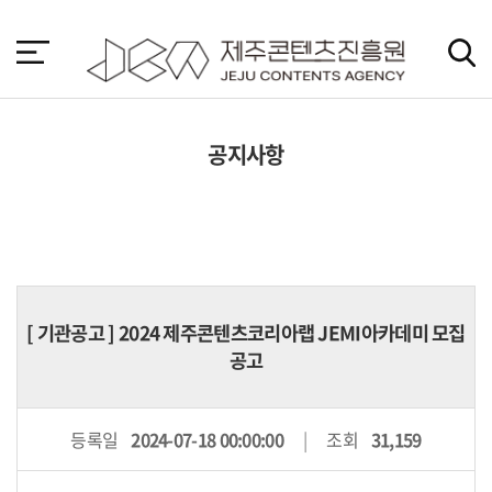
본
문
바
로
가
기
공지사항
[
기관공고
] 2024 제주콘텐츠코리아랩 JEMI아카데미 모집
공고
등록일
2024-07-18 00:00:00
조회
31,159