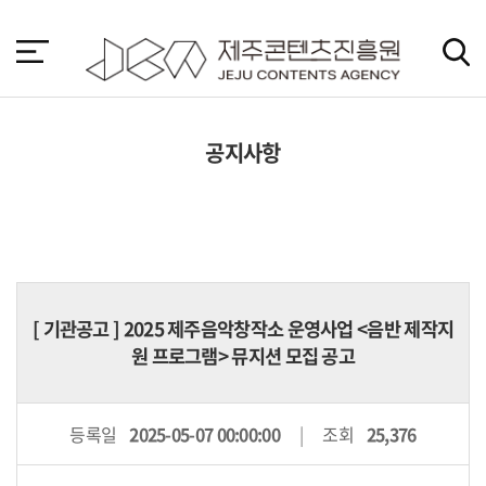
본
문
바
로
가
기
공지사항
[
기관공고
] 2025 제주음악창작소 운영사업 <음반 제작지
원 프로그램> 뮤지션 모집 공고
등록일
2025-05-07 00:00:00
조회
25,376