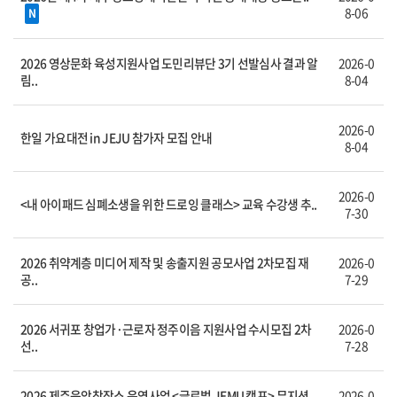
8-06
N
2026 영상문화 육성지원사업 도민리뷰단 3기 선발심사 결과 알
2026-0
림..
8-04
2026-0
한일 가요대전 in JEJU 참가자 모집 안내
8-04
2026-0
<내 아이패드 심폐소생을 위한 드로잉 클래스> 교육 수강생 추..
7-30
2026 취약계층 미디어 제작 및 송출지원 공모사업 2차모집 재
2026-0
공..
7-29
2026 서귀포 창업가·근로자 정주이음 지원사업 수시모집 2차
2026-0
선..
7-28
2026 제주음악창작소 운영사업 <글로벌 JEMU 캠프> 뮤지션
2026-0