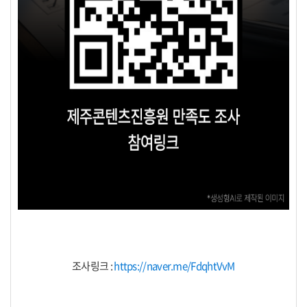
조사링크 :
https://naver.me/FdqhtVvM