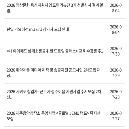
2026 영상문화 육성지원사업 도민리뷰단 3기 선발심사 결과 알
2026-0
림..
8-04
2026-0
한일 가요대전 in JEJU 참가자 모집 안내
8-04
2026-0
<내 아이패드 심폐소생을 위한 드로잉 클래스> 교육 수강생 추..
7-30
2026 취약계층 미디어 제작 및 송출지원 공모사업 2차모집 재
2026-0
공..
7-29
2026 서귀포 창업가·근로자 정주이음 지원사업 수시모집 2차
2026-0
선..
7-28
2026 제주음악창작소 운영사업 <글로벌 JEMU 캠프> 뮤지션
2026-0
모집 ..
7-27