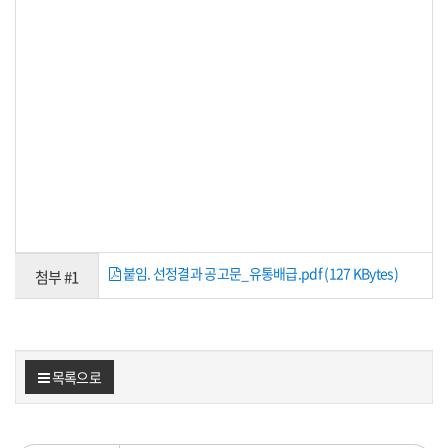
붙임. 선정결과 공고문_유통배급.pdf (127 KBytes)
첨부 #1
목록으로