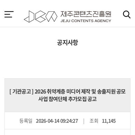
본
문
바
로
가
기
공지사항
[
기관공고
] 2026 취약계층 미디어 제작 및 송출지원 공모
사업 참여단체 추가모집 공고
등록일
2026-04-14 09:24:27
조회
11,145