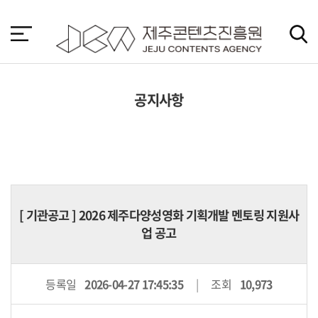
본
문
바
로
가
기
공지사항
[
기관공고
] 2026 제주다양성영화 기획개발 멘토링 지원사
업 공고
등록일
2026-04-27 17:45:35
조회
10,973