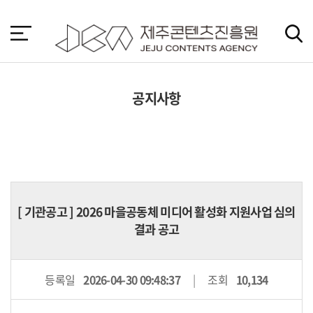
본
문
바
로
가
기
공지사항
[
기관공고
] 2026 마을공동체 미디어 활성화 지원사업 심의
결과 공고
등록일
2026-04-30 09:48:37
조회
10,134