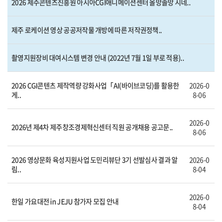
2026 제주콘텐츠진흥원 아시아CGI애니메이션센터 올망졸망 시네..
제주 로케이션 영상 공공저작물 개방에 따른 저작권정책..
촬영지원장비 대여시스템 변경 안내 (2022년 7월 1일 부로 적용)..
2026 CGI콘텐츠 제작역량 강화사업「AI(바이브코딩)를 활용한
2026-0
게..
8-06
2026-0
2026년 제4차 제주창조경제혁신센터 직원 공개채용 공고문..
8-06
2026 영상문화 육성지원사업 도민리뷰단 3기 선발심사 결과 알
2026-0
림..
8-04
2026-0
한일 가요대전 in JEJU 참가자 모집 안내
8-04