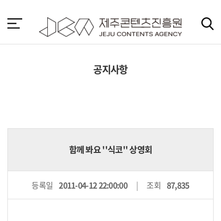
본
문
바
로
가
기
공지사항
함께 봐요 ''식코'' 상영회
등록일
2011-04-12 22:00:00
조회
87,835