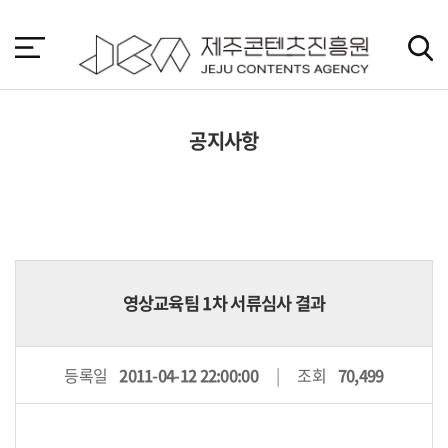
본
문
바
로
가
기
공지사항
영상교육팀 1차 서류심사 결과
등록일
2011-04-12 22:00:00
조회
70,499