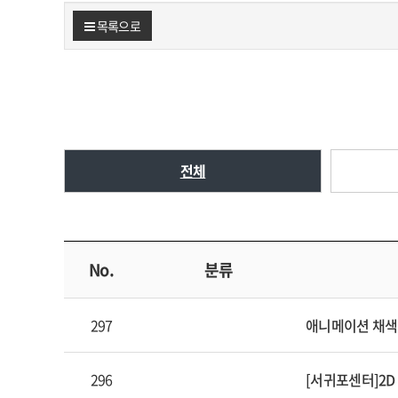
목록으로
전체
No.
분류
297
애니메이션 채색
296
[서귀포센터]2D