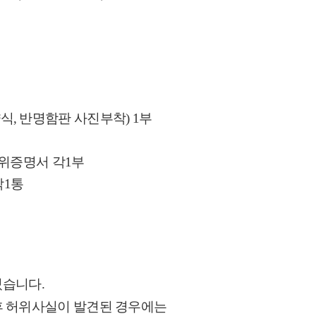
, 반명함판 사진부착) 1부
학위증명서 각1부
각1통
있습니다.
후 허위사실이 발견된 경우에는