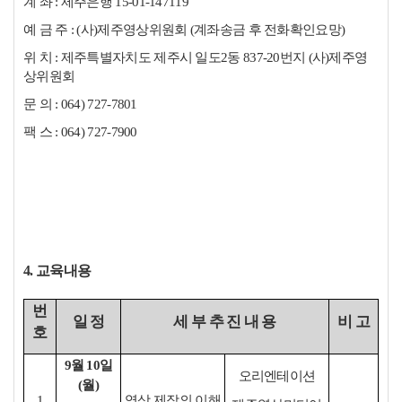
계 좌 : 제주은행 15-01-147119
예 금 주 : (사)제주영상위원회 (계좌송금 후 전화확인요망)
위 치 : 제주특별자치도 제주시 일도2동 837-20번지 (사)제주영
상위원회
문 의 : 064) 727-7801
팩 스 : 064) 727-7900
4. 교육내용
번
일 정
세 부 추 진 내 용
비 고
호
9월 10일
오리엔테이션
(월)
1
영상 제작의 이해