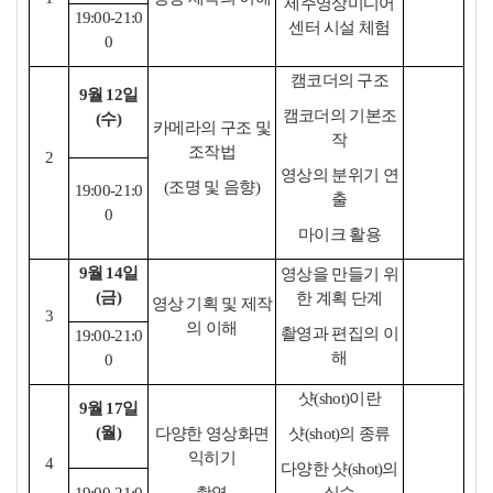
제주영상미디어
19:00-21:0
센터 시설 체험
0
캠코더의 구조
9월 12일
캠코더의 기본조
(수)
카메라의 구조 및
작
조작법
2
영상의 분위기 연
(조명 및 음향)
19:00-21:0
출
0
마이크 활용
9월 14일
영상을 만들기 위
(금)
한 계획 단계
영상 기획 및 제작
3
의 이해
촬영과 편집의 이
19:00-21:0
해
0
샷(shot)이란
9월 17일
(월)
다양한 영상화면
샷(shot)의 종류
익히기
4
다양한 샷(shot)의