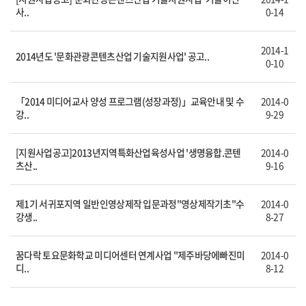
사..
0-14
2014-1
2014년도 '문화관광콘텐츠산업 기술지원사업' 공고..
0-10
「2014 미디어교사 양성 프로그램(성장과정)」교육안내 및 수
2014-0
강..
9-29
[지원사업공고]2013년지역특화산업육성사업 '생명융합.콘텐
2014-0
츠산..
9-16
제1기 서귀포지역 일반인영상제작 입문과정"영상제작기초"수
2014-0
강생..
8-27
꿈다락 토요문화학교 미디어센터 연계사업 "제주바당에빠진미
2014-0
디..
8-12