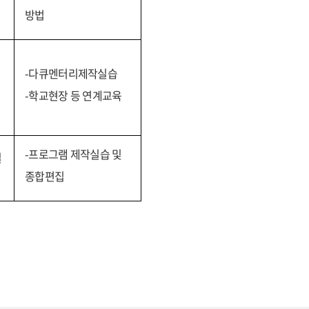
방법
-다큐멘터리제작실습
-학교현장 등 연계교육
-프로그램 제작실습 및
실
종합편집