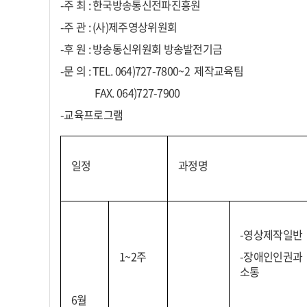
-주 최 : 한국방송통신전파진흥원
-주 관 : (사)제주영상위원회
-후 원 : 방송통신위원회 방송발전기금
-문 의 : TEL. 064)727-7800~2 제작교육팀
FAX. 064)727-7900
-교육프로그램
일정
과정명
-영상제작일반
1~2주
-장애인인권과
소통
6월