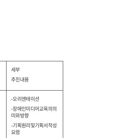
세부
추진내용
-오리엔테이션
-장애인미디어교육의의
미와방향
-기획원리및기획서작성
요령