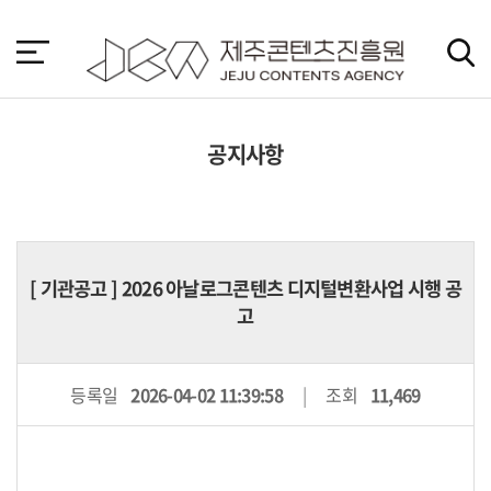
본
문
바
로
가
기
공지사항
[
기관공고
] 2026 아날로그콘텐츠 디지털변환사업 시행 공
고
등록일
2026-04-02 11:39:58
조회
11,469