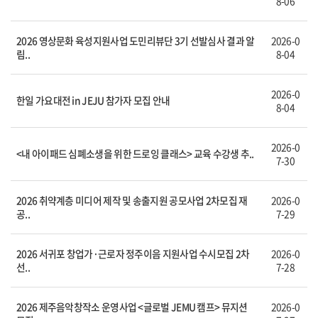
8-06
2026 영상문화 육성지원사업 도민리뷰단 3기 선발심사 결과 알
2026-0
림..
8-04
2026-0
한일 가요대전 in JEJU 참가자 모집 안내
8-04
2026-0
<내 아이패드 심폐소생을 위한 드로잉 클래스> 교육 수강생 추..
7-30
2026 취약계층 미디어 제작 및 송출지원 공모사업 2차모집 재
2026-0
공..
7-29
2026 서귀포 창업가·근로자 정주이음 지원사업 수시모집 2차
2026-0
선..
7-28
2026 제주음악창작소 운영사업 <글로벌 JEMU 캠프> 뮤지션
2026-0