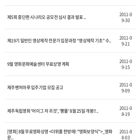
2011-0
제5회 중단편 시나리오 공모전 심사 결과 발표 ..
9-30
2011-0
제19기 일반인 영상제작 전문가 입문과정 “영상제작 기초” 수..
9-21
2011-0
9월 영화문화예술센터 무료상영 계획
9-15
2011-0
제주벤처마루 입주기업 모집 공고
9-09
2011-0
제주독립영화 '어이그 저 귀것', '뽕똘' 8월 25일 개봉!!..
8-19
[영화] 8월 무료영화상영 <더위를 한방에! "영화보양식">_영화
2011-0
문..
8-03