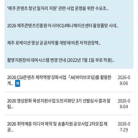
'제주 콘텐츠 청년 일자리 지원' 관련 사업 운영을 위한 수요조..
2026 제주콘텐츠진흥원 아시아CGI애니메이션센터 올망졸망 시네..
제주 로케이션 영상 공공저작물 개방에 따른 저작권정책..
촬영지원장비 대여시스템 변경 안내 (2022년 7월 1일 부로 적용)..
2026 CGI콘텐츠 제작역량 강화사업「AI(바이브코딩)를 활용한
2026-0
게..
8-06
N
2026 영상문화 육성지원사업 도민리뷰단 3기 선발심사 결과 알
2026-0
림..
8-04
2026 취약계층 미디어 제작 및 송출지원 공모사업 2차모집 재
2026-0
공..
7-29