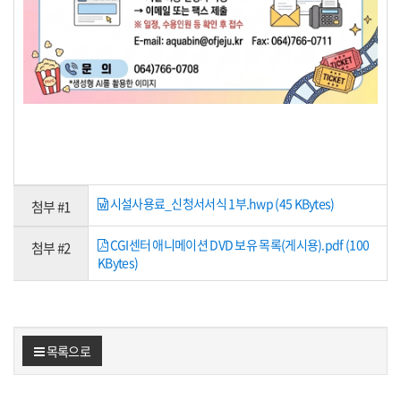
시설사용료_신청서서식 1부.hwp (45 KBytes)
첨부 #1
CGI센터 애니메이션 DVD 보유 목록(게시용).pdf (100
첨부 #2
KBytes)
목록으로