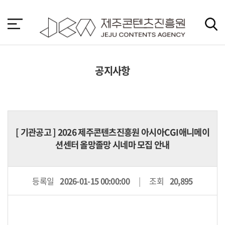
본
문
바
로
가
기
공지사항
[
기관공고
] 2026 제주콘텐츠진흥원 아시아CGI애니메이
션센터 올망졸망 시네마 모집 안내
등록일
2026-01-15 00:00:00
조회
20,895