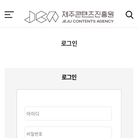
본
문
바
로
가
기
로그인
로그인
아이디
비밀번호