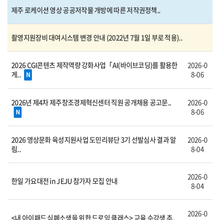
제주 로케이션 영상 공공저작물 개방에 따른 저작권정책..
촬영지원장비 대여시스템 변경 안내 (2022년 7월 1일 부로 적용)..
2026 CGI콘텐츠 제작역량 강화사업「AI(바이브코딩)를 활용한
2026-0
게..
8-06
N
2026년 제4차 제주창조경제혁신센터 직원 공개채용 공고문..
2026-0
8-06
N
2026 영상문화 육성지원사업 도민리뷰단 3기 선발심사 결과 알
2026-0
림..
8-04
2026-0
한일 가요대전 in JEJU 참가자 모집 안내
8-04
2026-0
<내 아이패드 심폐소생을 위한 드로잉 클래스> 교육 수강생 추..