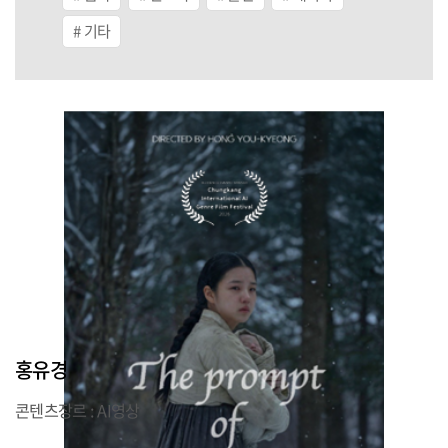
기타
홍유경
콘텐츠장르 : AI영상