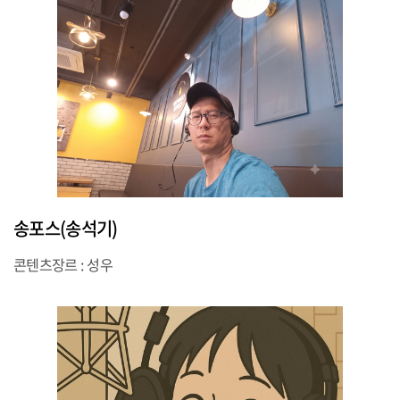
송포스(송석기)
콘텐츠장르 : 성우