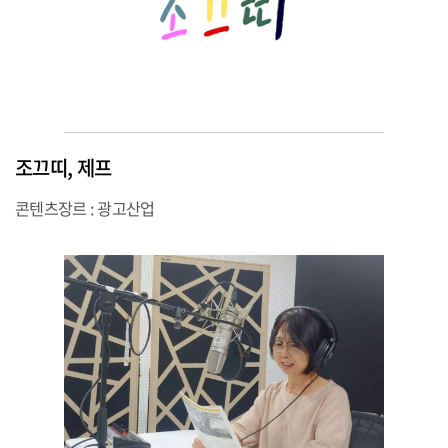
조끄띠, 제프
콘텐츠장르 : 광고산업