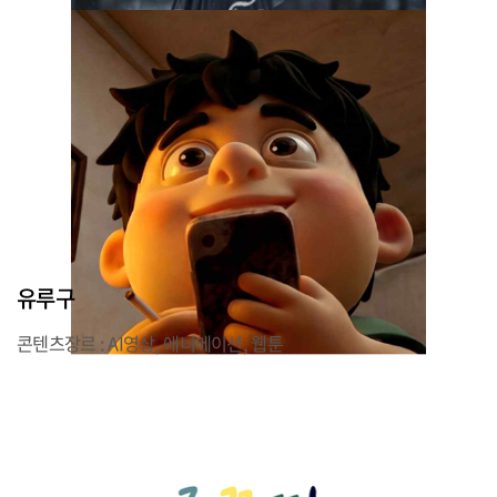
유루구
콘텐츠장르 : AI영상, 애니메이션, 웹툰