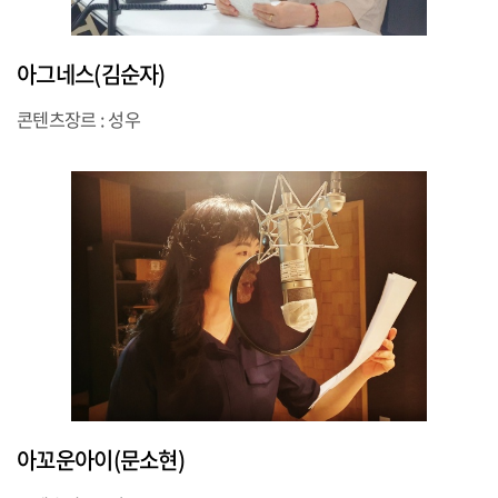
아그네스(김순자)
콘텐츠장르 : 성우
아꼬운아이(문소현)