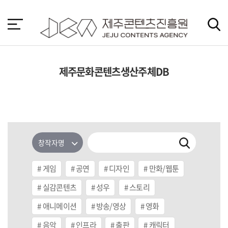
본
문
바
로
가
기
제주문화콘텐츠생산주체DB
게임
공연
디자인
만화/웹툰
실감콘텐츠
성우
스토리
애니메이션
방송/영상
영화
음악
인프라
출판
캐릭터