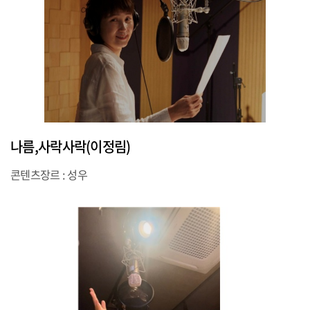
나름,사락사락(이정림)
콘텐츠장르 : 성우