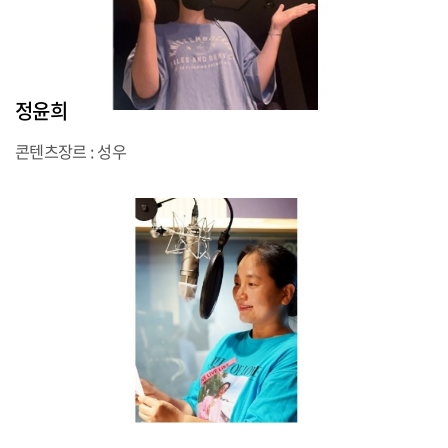
정윤희
콘텐츠장르 : 성우