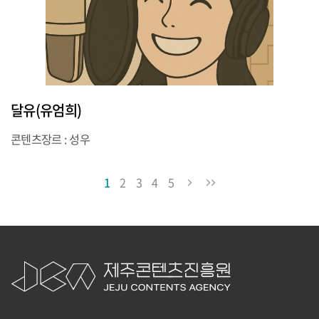
달유(유엄희)
콘텐츠장르 : 성우
1
2
3
4
5