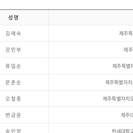
성 명
김 애 숙
제주특
강 민 부
제주
류 일 순
제주특별
문 춘 순
제주특별자치
오 철 종
제주특별자치도
변 금 윤
제주대
송 민 정
한세대학교