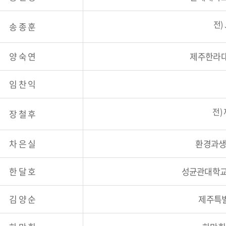
전)
송 종 훈
양 숙 연
제주한라대
임 찬 익
전)
장 철 후
차 은 실
환경과생
한 달 호
성균관대학교
김 양 순
제주특