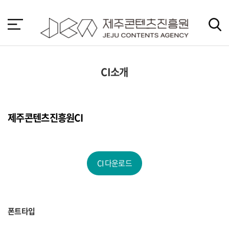
본
문
바
로
가
기
CI소개
제주콘텐츠진흥원CI
CI 다운로드
폰트타입