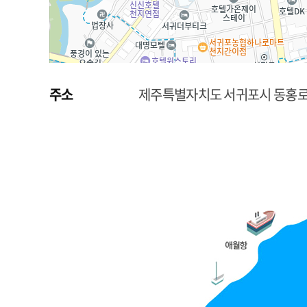
주소
제주특별자치도 서귀포시 동홍로 