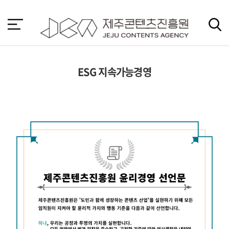
본
문
바
로
가
기
ESG 지속가능경영