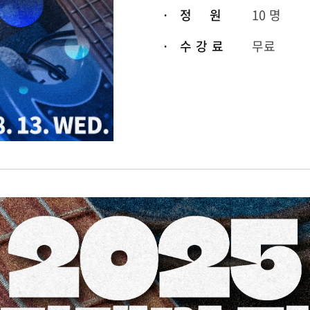
· 정 원
10 명
· 수 강 료
무료