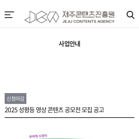
본
문
바
로
가
기
사업안내
신청마감
2025 성평등 영상 콘텐츠 공모전 모집 공고