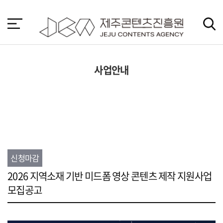
본
문
바
로
가
기
사업안내
신청마감
2026 지역소재 기반 미드폼 영상 콘텐츠 제작 지원사업
모집공고