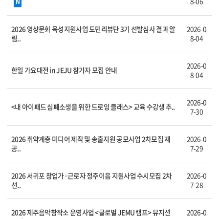
8-06
N
2026 영상문화 육성지원사업 도민리뷰단 3기 선발심사 결과 알
2026-0
림..
8-04
2026-0
한일 가요대전 in JEJU 참가자 모집 안내
8-04
2026-0
<내 아이패드 심폐소생을 위한 드로잉 클래스> 교육 수강생 추..
7-30
2026 취약계층 미디어 제작 및 송출지원 공모사업 2차모집 재
2026-0
공..
7-29
2026 서귀포 창업가·근로자 정주이음 지원사업 수시모집 2차
2026-0
선..
7-28
2026 제주음악창작소 운영사업 <글로벌 JEMU 캠프> 뮤지션
2026-0