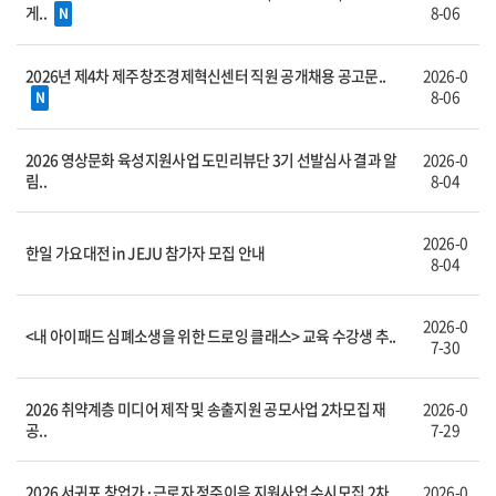
게..
8-06
N
2026년 제4차 제주창조경제혁신센터 직원 공개채용 공고문..
2026-0
8-06
N
2026 영상문화 육성지원사업 도민리뷰단 3기 선발심사 결과 알
2026-0
림..
8-04
2026-0
한일 가요대전 in JEJU 참가자 모집 안내
8-04
2026-0
<내 아이패드 심폐소생을 위한 드로잉 클래스> 교육 수강생 추..
7-30
2026 취약계층 미디어 제작 및 송출지원 공모사업 2차모집 재
2026-0
공..
7-29
2026 서귀포 창업가·근로자 정주이음 지원사업 수시모집 2차
2026-0