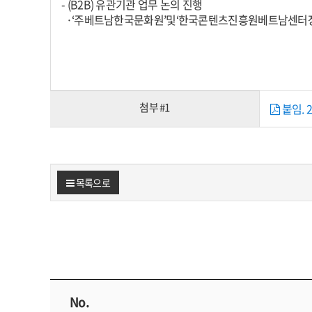
- (B2B) 유관기관 업무 논의 진행
·‘주베트남한국문화원’및‘한국콘텐츠진흥원베트남센터장’
첨부 #1
붙임. 
목록으로
No.