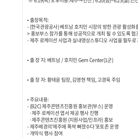
※ 6.19(목) 오후이동:제주→인천 / 6.20(금)~6.23(월):인
• 출장목적:
- (한국관광공사) 베트남 호치민 시장의 방한 관광 활성
> 홍보부스 참가를 통해 성공적으로 개최 될 수 있도록 협
- 제주 로케이션 사업과 실내영상스튜디오 사업을 필두로
• 출 장 지: 베트남 / 호치민 Gem Center(1군)
• 출 장 자: 황태윤 팀장, 김영현 책임, 고경욱 주임
• 주요내용:
- (B2C) 제주콘텐츠진흥원 홍보관(부스) 운영
·제주 로케이션 엽서 제공 행사 진행
·제주콘텐츠진흥원 (지원사업/인프라) 홍보
- 제주배경의‘제주에 폭싹 빠졌수다’포토존 운영
- 개막식 행사 참여