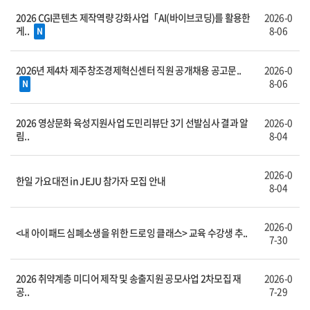
2026 CGI콘텐츠 제작역량 강화사업「AI(바이브코딩)를 활용한
2026-0
게..
8-06
N
2026년 제4차 제주창조경제혁신센터 직원 공개채용 공고문..
2026-0
8-06
N
2026 영상문화 육성지원사업 도민리뷰단 3기 선발심사 결과 알
2026-0
림..
8-04
2026-0
한일 가요대전 in JEJU 참가자 모집 안내
8-04
2026-0
<내 아이패드 심폐소생을 위한 드로잉 클래스> 교육 수강생 추..
7-30
2026 취약계층 미디어 제작 및 송출지원 공모사업 2차모집 재
2026-0
공..
7-29