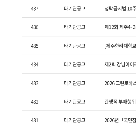
437
타기관공고
청탁금지법 10
436
타기관공고
제12회 제주4·
435
타기관공고
[제주한라대학교 
434
타기관공고
제2회 강남아이즈
433
타기관공고
2026 그린로하
432
타기관공고
관행적 부패행위
431
타기관공고
2026년「국민참