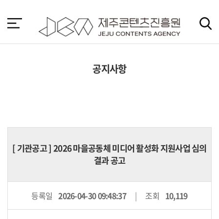
본
문
바
로
가
기
공지사항
[
기관공고
] 2026 마을공동체 미디어 활성화 지원사업 심의
결과 공고
등록일
2026-04-30 09:48:37
조회
10,119