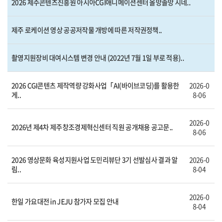
2026 제주콘텐츠진흥원 아시아CGI애니메이션센터 올망졸망 시네..
제주 로케이션 영상 공공저작물 개방에 따른 저작권정책..
촬영지원장비 대여시스템 변경 안내 (2022년 7월 1일 부로 적용)..
2026 CGI콘텐츠 제작역량 강화사업「AI(바이브코딩)를 활용한
2026-0
게..
8-06
2026-0
2026년 제4차 제주창조경제혁신센터 직원 공개채용 공고문..
8-06
2026 영상문화 육성지원사업 도민리뷰단 3기 선발심사 결과 알
2026-0
림..
8-04
2026-0
한일 가요대전 in JEJU 참가자 모집 안내
8-04