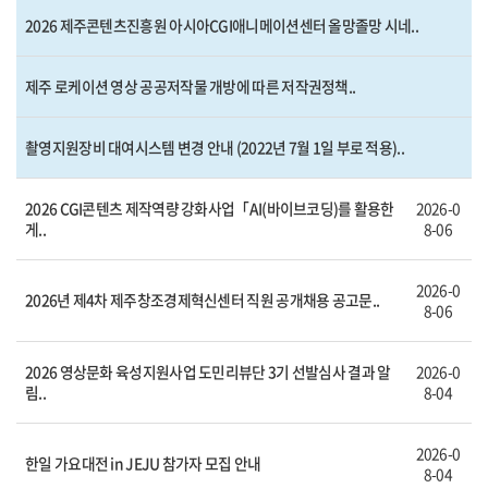
2026 제주콘텐츠진흥원 아시아CGI애니메이션센터 올망졸망 시네..
제주 로케이션 영상 공공저작물 개방에 따른 저작권정책..
촬영지원장비 대여시스템 변경 안내 (2022년 7월 1일 부로 적용)..
2026 CGI콘텐츠 제작역량 강화사업「AI(바이브코딩)를 활용한
2026-0
게..
8-06
2026-0
2026년 제4차 제주창조경제혁신센터 직원 공개채용 공고문..
8-06
2026 영상문화 육성지원사업 도민리뷰단 3기 선발심사 결과 알
2026-0
림..
8-04
2026-0
한일 가요대전 in JEJU 참가자 모집 안내
8-04