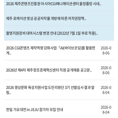
2026 제주콘텐츠진흥원 아시아CGI애니메이션센터 올망졸망 시네..
제주 로케이션 영상 공공저작물 개방에 따른 저작권정책..
촬영지원장비 대여시스템 변경 안내 (2022년 7월 1일 부로 적용)..
2026 CGI콘텐츠 제작역량 강화사업「AI(바이브코딩)를 활용한
2026-0
게..
8-06
2026-0
2026년 제4차 제주창조경제혁신센터 직원 공개채용 공고문..
8-06
2026 영상문화 육성지원사업 도민리뷰단 3기 선발심사 결과 알
2026-0
림..
8-04
2026-0
한일 가요대전 in JEJU 참가자 모집 안내
8-04