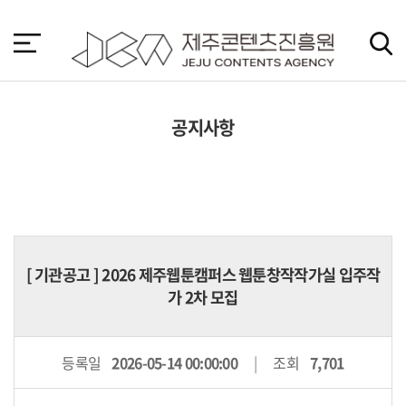
본
문
바
로
가
기
공지사항
[
기관공고
] 2026 제주웹툰캠퍼스 웹툰창작작가실 입주작
가 2차 모집
등록일
2026-05-14 00:00:00
조회
7,701