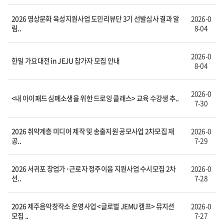
2026 영상문화 육성지원사업 도민리뷰단 3기 선발심사 결과 알
2026-0
림..
8-04
2026-0
한일 가요대전 in JEJU 참가자 모집 안내
8-04
2026-0
<내 아이패드 심폐소생을 위한 드로잉 클래스> 교육 수강생 추..
7-30
2026 취약계층 미디어 제작 및 송출지원 공모사업 2차모집 재
2026-0
공..
7-29
2026 서귀포 창업가·근로자 정주이음 지원사업 수시모집 2차
2026-0
선..
7-28
2026 제주음악창작소 운영사업 <글로벌 JEMU 캠프> 뮤지션
2026-0
모집 ..
7-27