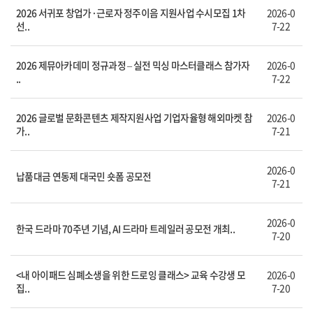
2026 서귀포 창업가·근로자 정주이음 지원사업 수시모집 1차
2026-0
선..
7-22
2026 제뮤아카데미 정규과정 – 실전 믹싱 마스터클래스 참가자
2026-0
..
7-22
2026 글로벌 문화콘텐츠 제작지원사업 기업자율형 해외마켓 참
2026-0
가..
7-21
2026-0
납품대금 연동제 대국민 숏폼 공모전
7-21
2026-0
한국 드라마 70주년 기념, AI 드라마 트레일러 공모전 개최..
7-20
<내 아이패드 심폐소생을 위한 드로잉 클래스> 교육 수강생 모
2026-0
집..
7-20