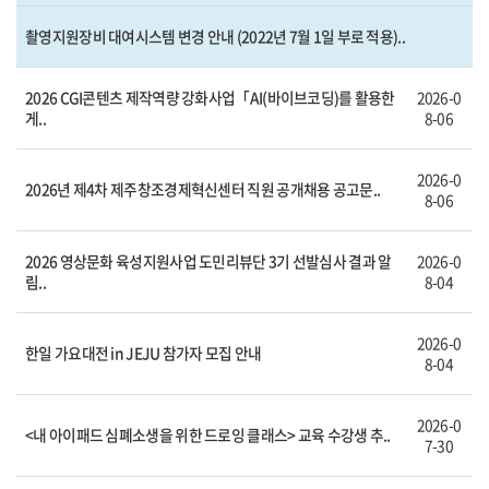
촬영지원장비 대여시스템 변경 안내 (2022년 7월 1일 부로 적용)..
2026 CGI콘텐츠 제작역량 강화사업「AI(바이브코딩)를 활용한
2026-0
게..
8-06
2026-0
2026년 제4차 제주창조경제혁신센터 직원 공개채용 공고문..
8-06
2026 영상문화 육성지원사업 도민리뷰단 3기 선발심사 결과 알
2026-0
림..
8-04
2026-0
한일 가요대전 in JEJU 참가자 모집 안내
8-04
2026-0
<내 아이패드 심폐소생을 위한 드로잉 클래스> 교육 수강생 추..
7-30